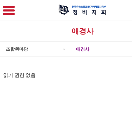
애경사
조합원마당
애경사
>
읽기 권한 없음