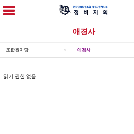
애경사
조합원마당
애경사
>
읽기 권한 없음